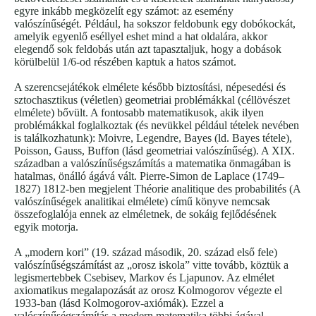
egyre inkább megközelít egy számot: az esemény
valószínűségét. Például, ha sokszor feldobunk egy dobókockát,
amelyik egyenlő eséllyel eshet mind a hat oldalára, akkor
elegendő sok feldobás után azt tapasztaljuk, hogy a dobások
körülbelül 1/6-od részében kaptuk a hatos számot.
A szerencsejátékok elmélete később biztosítási, népesedési és
sztochasztikus (véletlen) geometriai problémákkal (céllövészet
elmélete) bővült. A fontosabb matematikusok, akik ilyen
problémákkal foglalkoztak (és nevükkel például tételek nevében
is találkozhatunk): Moivre, Legendre, Bayes (ld. Bayes tétele),
Poisson, Gauss, Buffon (lásd geometriai valószínűség). A XIX.
században a valószínűségszámítás a matematika önmagában is
hatalmas, önálló ágává vált. Pierre-Simon de Laplace (1749–
1827) 1812-ben megjelent Théorie analitique des probabilités (A
valószínűségek analitikai elmélete) című könyve nemcsak
összefoglalója ennek az elméletnek, de sokáig fejlődésének
egyik motorja.
A „modern kori” (19. század második, 20. század első fele)
valószínűségszámítást az „orosz iskola” vitte tovább, köztük a
legismertebbek Csebisev, Markov és Ljapunov. Az elmélet
axiomatikus megalapozását az orosz Kolmogorov végezte el
1933-ban (lásd Kolmogorov-axiómák). Ezzel a
valószínűségszámítás a modern matematika többi ágával