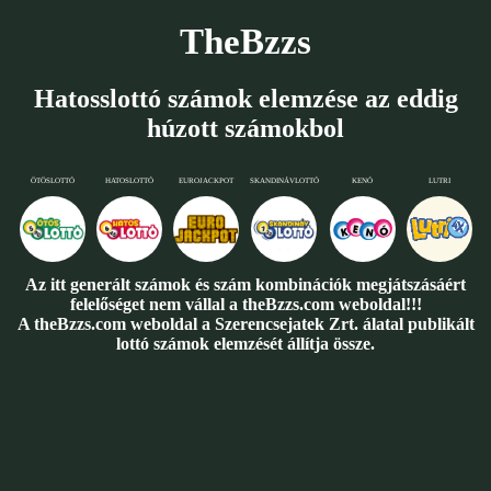
TheBzzs
Hatosslottó számok elemzése az eddig
húzott számokbol
ÖTÖSLOTTÓ
HATOSLOTTÓ
EUROJACKPOT
SKANDINÁVLOTTÓ
KENÓ
LUTRI
Az itt generált számok és szám kombinációk megjátszásáért
felelőséget nem vállal a theBzzs.com weboldal!!!
A theBzzs.com weboldal a Szerencsejatek Zrt. álatal publikált
lottó számok elemzését állítja össze.