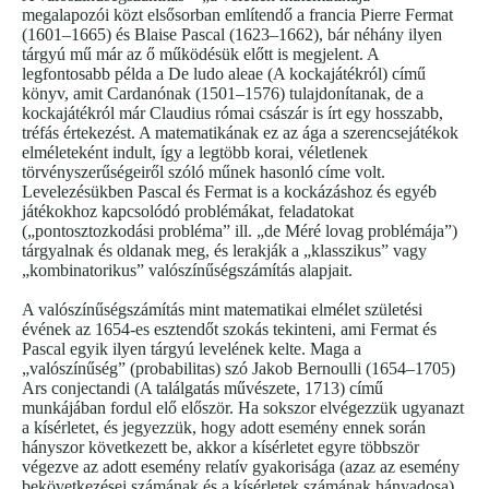
megalapozói közt elsősorban említendő a francia Pierre Fermat
(1601–1665) és Blaise Pascal (1623–1662), bár néhány ilyen
tárgyú mű már az ő működésük előtt is megjelent. A
legfontosabb példa a De ludo aleae (A kockajátékról) című
könyv, amit Cardanónak (1501–1576) tulajdonítanak, de a
kockajátékról már Claudius római császár is írt egy hosszabb,
tréfás értekezést. A matematikának ez az ága a szerencsejátékok
elméleteként indult, így a legtöbb korai, véletlenek
törvényszerűségeiről szóló műnek hasonló címe volt.
Levelezésükben Pascal és Fermat is a kockázáshoz és egyéb
játékokhoz kapcsolódó problémákat, feladatokat
(„pontosztozkodási probléma” ill. „de Méré lovag problémája”)
tárgyalnak és oldanak meg, és lerakják a „klasszikus” vagy
„kombinatorikus” valószínűségszámítás alapjait.
A valószínűségszámítás mint matematikai elmélet születési
évének az 1654-es esztendőt szokás tekinteni, ami Fermat és
Pascal egyik ilyen tárgyú levelének kelte. Maga a
„valószínűség” (probabilitas) szó Jakob Bernoulli (1654–1705)
Ars conjectandi (A találgatás művészete, 1713) című
munkájában fordul elő először. Ha sokszor elvégezzük ugyanazt
a kísérletet, és jegyezzük, hogy adott esemény ennek során
hányszor következett be, akkor a kísérletet egyre többször
végezve az adott esemény relatív gyakorisága (azaz az esemény
bekövetkezései számának és a kísérletek számának hányadosa)