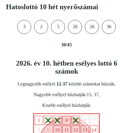
Hatoslottó 10 hét nyerőszámai
3
2
5
20
26
36
30/45
2026. év 10. hétben esélyes lottó 6
számok
Legnagyobb esélyel
12-37
közötti számokat húzzák.
Nagyobb eséllyel húzhatják:15, 37,
Kisebb eséllyel húzhatják:
1
2
3
4
5
6
7
8
9
10
11
12
13
14