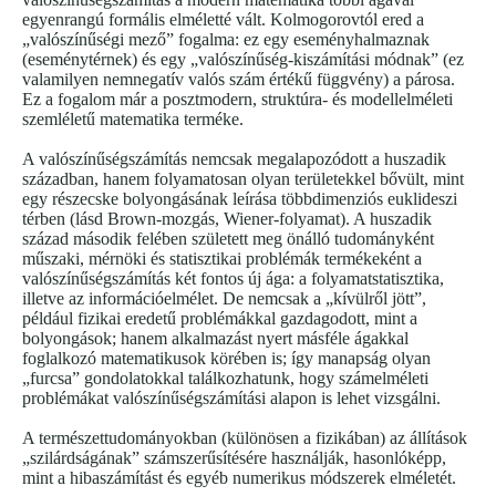
egyenrangú formális elméletté vált. Kolmogorovtól ered a
„valószínűségi mező” fogalma: ez egy eseményhalmaznak
(eseménytérnek) és egy „valószínűség-kiszámítási módnak” (ez
valamilyen nemnegatív valós szám értékű függvény) a párosa.
Ez a fogalom már a posztmodern, struktúra- és modellelméleti
szemléletű matematika terméke.
A valószínűségszámítás nemcsak megalapozódott a huszadik
században, hanem folyamatosan olyan területekkel bővült, mint
egy részecske bolyongásának leírása többdimenziós euklideszi
térben (lásd Brown-mozgás, Wiener-folyamat). A huszadik
század második felében született meg önálló tudományként
műszaki, mérnöki és statisztikai problémák termékeként a
valószínűségszámítás két fontos új ága: a folyamatstatisztika,
illetve az információelmélet. De nemcsak a „kívülről jött”,
például fizikai eredetű problémákkal gazdagodott, mint a
bolyongások; hanem alkalmazást nyert másféle ágakkal
foglalkozó matematikusok körében is; így manapság olyan
„furcsa” gondolatokkal találkozhatunk, hogy számelméleti
problémákat valószínűségszámítási alapon is lehet vizsgálni.
A természettudományokban (különösen a fizikában) az állítások
„szilárdságának” számszerűsítésére használják, hasonlóképp,
mint a hibaszámítást és egyéb numerikus módszerek elméletét.