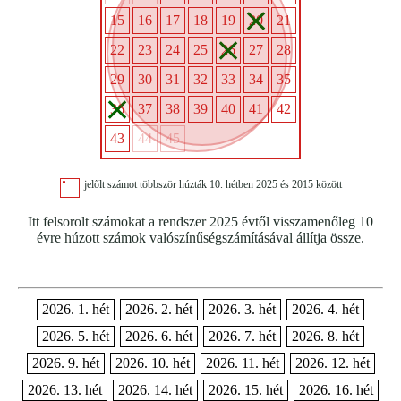
15
16
17
18
19
20
21
22
23
24
25
26
27
28
29
30
31
32
33
34
35
36
37
38
39
40
41
42
43
44
45
jelőlt számot többször húzták 10. hétben 2025 és 2015 között
Itt felsorolt számokat a rendszer 2025 évtől visszamenőleg 10
évre húzott számok valószínűségszámításával állítja össze.
2026. 1. hét
2026. 2. hét
2026. 3. hét
2026. 4. hét
2026. 5. hét
2026. 6. hét
2026. 7. hét
2026. 8. hét
2026. 9. hét
2026. 10. hét
2026. 11. hét
2026. 12. hét
2026. 13. hét
2026. 14. hét
2026. 15. hét
2026. 16. hét