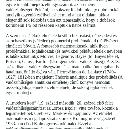
egyre inkább megközelít egy számot: az esemény
valószínűségét. Például, ha sokszor feldobunk egy dobókockát,
amelyik egyenlő eséllyel eshet mind a hat oldalára, akkor
elegendő sok feldobás után azt tapasztaljuk, hogy a dobások
körülbelül 1/6-od részében kaptuk a hatos számot.
A szerencsejátékok elmélete később biztosítási, népesedési és
sztochasztikus (véletlen) geometriai problémákkal (céllövészet
elmélete) bővült. A fontosabb matematikusok, akik ilyen
problémákkal foglalkoztak (és nevükkel például tételek nevében
is találkozhatunk): Moivre, Legendre, Bayes (ld. Bayes tétele),
Poisson, Gauss, Buffon (lásd geometriai valószínűség). A XIX.
században a valószínűségszámítás a matematika önmagában is
hatalmas, önálló ágává vált. Pierre-Simon de Laplace (1749–
1827) 1812-ben megjelent Théorie analitique des probabilités (A
valószínűségek analitikai elmélete) című könyve nemcsak
összefoglalója ennek az elméletnek, de sokáig fejlődésének
egyik motorja.
A „modern kori” (19. század második, 20. század első fele)
valószínűségszámítást az „orosz iskola” vitte tovább, köztük a
legismertebbek Csebisev, Markov és Ljapunov. Az elmélet
axiomatikus megalapozását az orosz Kolmogorov végezte el
1933-ban (lásd Kolmogorov-axiómák). Ezzel a
valószínűségszámítás a modern matematika többi ágával