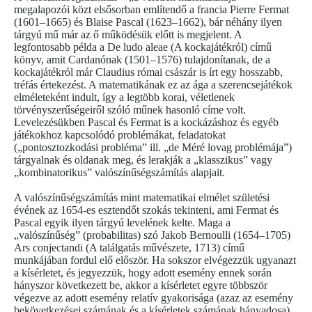
megalapozói közt elsősorban említendő a francia Pierre Fermat
(1601–1665) és Blaise Pascal (1623–1662), bár néhány ilyen
tárgyú mű már az ő működésük előtt is megjelent. A
legfontosabb példa a De ludo aleae (A kockajátékról) című
könyv, amit Cardanónak (1501–1576) tulajdonítanak, de a
kockajátékról már Claudius római császár is írt egy hosszabb,
tréfás értekezést. A matematikának ez az ága a szerencsejátékok
elméleteként indult, így a legtöbb korai, véletlenek
törvényszerűségeiről szóló műnek hasonló címe volt.
Levelezésükben Pascal és Fermat is a kockázáshoz és egyéb
játékokhoz kapcsolódó problémákat, feladatokat
(„pontosztozkodási probléma” ill. „de Méré lovag problémája”)
tárgyalnak és oldanak meg, és lerakják a „klasszikus” vagy
„kombinatorikus” valószínűségszámítás alapjait.
A valószínűségszámítás mint matematikai elmélet születési
évének az 1654-es esztendőt szokás tekinteni, ami Fermat és
Pascal egyik ilyen tárgyú levelének kelte. Maga a
„valószínűség” (probabilitas) szó Jakob Bernoulli (1654–1705)
Ars conjectandi (A találgatás művészete, 1713) című
munkájában fordul elő először. Ha sokszor elvégezzük ugyanazt
a kísérletet, és jegyezzük, hogy adott esemény ennek során
hányszor következett be, akkor a kísérletet egyre többször
végezve az adott esemény relatív gyakorisága (azaz az esemény
bekövetkezései számának és a kísérletek számának hányadosa)