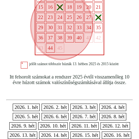
15
16
17
18
19
20
21
22
23
24
25
26
27
28
29
30
31
32
33
34
35
36
37
38
39
40
41
42
43
44
45
jelőlt számot többször húzták 13. hétben 2025 és 2015 között
Itt felsorolt számokat a rendszer 2025 évtől visszamenőleg 10
évre húzott számok valószínűségszámításával állítja össze.
2026. 1. hét
2026. 2. hét
2026. 3. hét
2026. 4. hét
2026. 5. hét
2026. 6. hét
2026. 7. hét
2026. 8. hét
2026. 9. hét
2026. 10. hét
2026. 11. hét
2026. 12. hét
2026. 13. hét
2026. 14. hét
2026. 15. hét
2026. 16. hét