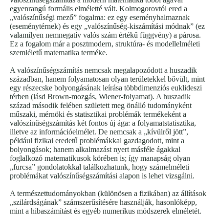
egyenrangú formális elméletté vált. Kolmogorovtól ered a
„valószínűségi mező” fogalma: ez egy eseményhalmaznak
(eseménytérnek) és egy „valószínűség-kiszámítási módnak” (ez
valamilyen nemnegatív valós szám értékű függvény) a párosa.
Ez a fogalom már a posztmodern, struktúra- és modellelméleti
szemléletű matematika terméke.
A valószínűségszámítás nemcsak megalapozódott a huszadik
században, hanem folyamatosan olyan területekkel bővült, mint
egy részecske bolyongásának leírása többdimenziós euklideszi
térben (lásd Brown-mozgás, Wiener-folyamat). A huszadik
század második felében született meg önálló tudományként
műszaki, mérnöki és statisztikai problémák termékeként a
valószínűségszámítás két fontos új ága: a folyamatstatisztika,
illetve az információelmélet. De nemcsak a „kívülről jött”,
például fizikai eredetű problémákkal gazdagodott, mint a
bolyongások; hanem alkalmazást nyert másféle ágakkal
foglalkozó matematikusok körében is; így manapság olyan
„furcsa” gondolatokkal találkozhatunk, hogy számelméleti
problémákat valószínűségszámítási alapon is lehet vizsgálni.
A természettudományokban (különösen a fizikában) az állítások
„szilárdságának” számszerűsítésére használják, hasonlóképp,
mint a hibaszámítást és egyéb numerikus módszerek elméletét.