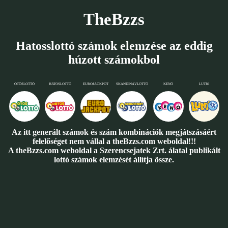
TheBzzs
Hatosslottó számok elemzése az eddig
húzott számokbol
ÖTÖSLOTTÓ
HATOSLOTTÓ
EUROJACKPOT
SKANDINÁVLOTTÓ
KENÓ
LUTRI
Az itt generált számok és szám kombinációk megjátszásáért
felelőséget nem vállal a theBzzs.com weboldal!!!
A theBzzs.com weboldal a Szerencsejatek Zrt. álatal publikált
lottó számok elemzését állítja össze.