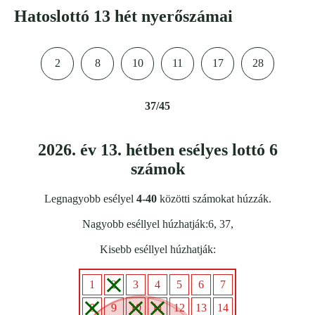
Hatoslottó 13 hét nyerőszámai
2
8
10
11
17
28
37/45
2026. év 13. hétben esélyes lottó 6
számok
Legnagyobb esélyel
4-40
közötti számokat húzzák.
Nagyobb eséllyel húzhatják:6, 37,
Kisebb eséllyel húzhatják:
1
2
3
4
5
6
7
8
9
10
11
12
13
14