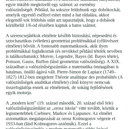
egyre inkább megközelít egy számot: az esemény
valószínűségét. Például, ha sokszor feldobunk egy dobókockát,
amelyik egyenlő eséllyel eshet mind a hat oldalára, akkor
elegendő sok feldobás után azt tapasztaljuk, hogy a dobások
körülbelül 1/6-od részében kaptuk a hatos számot.
A szerencsejátékok elmélete később biztosítási, népesedési és
sztochasztikus (véletlen) geometriai problémákkal (céllövészet
elmélete) bővült. A fontosabb matematikusok, akik ilyen
problémákkal foglalkoztak (és nevükkel például tételek nevében
is találkozhatunk): Moivre, Legendre, Bayes (ld. Bayes tétele),
Poisson, Gauss, Buffon (lásd geometriai valószínűség). A XIX.
században a valószínűségszámítás a matematika önmagában is
hatalmas, önálló ágává vált. Pierre-Simon de Laplace (1749–
1827) 1812-ben megjelent Théorie analitique des probabilités (A
valószínűségek analitikai elmélete) című könyve nemcsak
összefoglalója ennek az elméletnek, de sokáig fejlődésének
egyik motorja.
A „modern kori” (19. század második, 20. század első fele)
valószínűségszámítást az „orosz iskola” vitte tovább, köztük a
legismertebbek Csebisev, Markov és Ljapunov. Az elmélet
axiomatikus megalapozását az orosz Kolmogorov végezte el
1933-ban (lásd Kolmogorov-axiómák). Ezzel a
valószínűségszámítás a modern matematika többi ágával