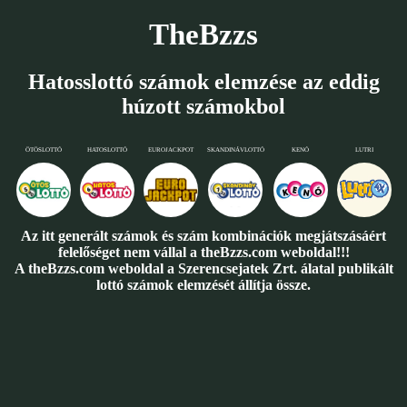
TheBzzs
Hatosslottó számok elemzése az eddig
húzott számokbol
ÖTÖSLOTTÓ
HATOSLOTTÓ
EUROJACKPOT
SKANDINÁVLOTTÓ
KENÓ
LUTRI
Az itt generált számok és szám kombinációk megjátszásáért
felelőséget nem vállal a theBzzs.com weboldal!!!
A theBzzs.com weboldal a Szerencsejatek Zrt. álatal publikált
lottó számok elemzését állítja össze.