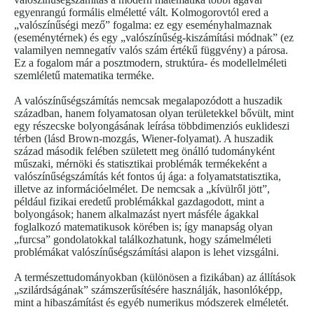
egyenrangú formális elméletté vált. Kolmogorovtól ered a
„valószínűségi mező” fogalma: ez egy eseményhalmaznak
(eseménytérnek) és egy „valószínűség-kiszámítási módnak” (ez
valamilyen nemnegatív valós szám értékű függvény) a párosa.
Ez a fogalom már a posztmodern, struktúra- és modellelméleti
szemléletű matematika terméke.
A valószínűségszámítás nemcsak megalapozódott a huszadik
században, hanem folyamatosan olyan területekkel bővült, mint
egy részecske bolyongásának leírása többdimenziós euklideszi
térben (lásd Brown-mozgás, Wiener-folyamat). A huszadik
század második felében született meg önálló tudományként
műszaki, mérnöki és statisztikai problémák termékeként a
valószínűségszámítás két fontos új ága: a folyamatstatisztika,
illetve az információelmélet. De nemcsak a „kívülről jött”,
például fizikai eredetű problémákkal gazdagodott, mint a
bolyongások; hanem alkalmazást nyert másféle ágakkal
foglalkozó matematikusok körében is; így manapság olyan
„furcsa” gondolatokkal találkozhatunk, hogy számelméleti
problémákat valószínűségszámítási alapon is lehet vizsgálni.
A természettudományokban (különösen a fizikában) az állítások
„szilárdságának” számszerűsítésére használják, hasonlóképp,
mint a hibaszámítást és egyéb numerikus módszerek elméletét.