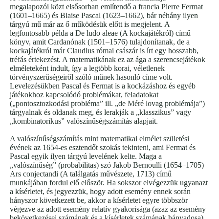
megalapozói közt elsősorban említendő a francia Pierre Fermat
(1601–1665) és Blaise Pascal (1623–1662), bár néhány ilyen
tárgyú mű már az ő működésük előtt is megjelent. A
legfontosabb példa a De ludo aleae (A kockajátékról) című
könyv, amit Cardanónak (1501–1576) tulajdonítanak, de a
kockajátékról már Claudius római császár is írt egy hosszabb,
tréfás értekezést. A matematikának ez az ága a szerencsejátékok
elméleteként indult, így a legtöbb korai, véletlenek
törvényszerűségeiről szóló műnek hasonló címe volt.
Levelezésükben Pascal és Fermat is a kockázáshoz és egyéb
játékokhoz kapcsolódó problémákat, feladatokat
(„pontosztozkodási probléma” ill. „de Méré lovag problémája”)
tárgyalnak és oldanak meg, és lerakják a „klasszikus” vagy
„kombinatorikus” valószínűségszámítás alapjait.
A valószínűségszámítás mint matematikai elmélet születési
évének az 1654-es esztendőt szokás tekinteni, ami Fermat és
Pascal egyik ilyen tárgyú levelének kelte. Maga a
„valószínűség” (probabilitas) szó Jakob Bernoulli (1654–1705)
Ars conjectandi (A találgatás művészete, 1713) című
munkájában fordul elő először. Ha sokszor elvégezzük ugyanazt
a kísérletet, és jegyezzük, hogy adott esemény ennek során
hányszor következett be, akkor a kísérletet egyre többször
végezve az adott esemény relatív gyakorisága (azaz az esemény
bekövetkezései számának és a kísérletek számának hányadosa)