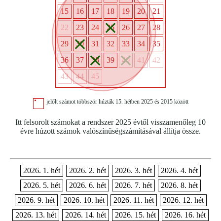
15
16
17
18
19
20
21
22
23
24
25
26
27
28
29
30
31
32
33
34
35
36
37
38
39
40
41
42
43
44
45
jelőlt számot többször húzták 15. hétben 2025 és 2015 között
Itt felsorolt számokat a rendszer 2025 évtől visszamenőleg 10
évre húzott számok valószínűségszámításával állítja össze.
2026. 1. hét
2026. 2. hét
2026. 3. hét
2026. 4. hét
2026. 5. hét
2026. 6. hét
2026. 7. hét
2026. 8. hét
2026. 9. hét
2026. 10. hét
2026. 11. hét
2026. 12. hét
2026. 13. hét
2026. 14. hét
2026. 15. hét
2026. 16. hét