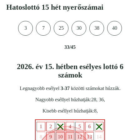
Hatoslottó 15 hét nyerőszámai
3
7
25
30
38
40
33/45
2026. év 15. hétben esélyes lottó 6
számok
Legnagyobb esélyel
3-37
közötti számokat húzzák.
Nagyobb eséllyel húzhatják:28, 36,
Kisebb eséllyel húzhatják:
8
,
1
2
3
4
5
6
7
8
9
10
11
12
13
14