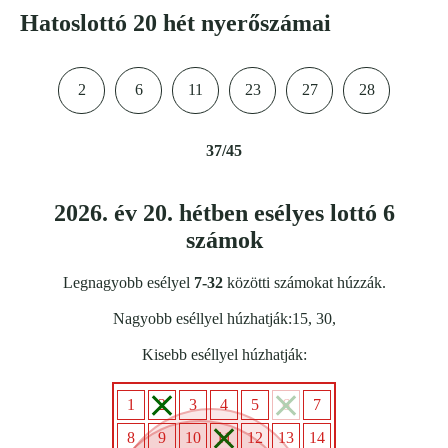
Hatoslottó 20 hét nyerőszámai
2
6
11
23
27
28
37/45
2026. év 20. hétben esélyes lottó 6
számok
Legnagyobb esélyel
7-32
közötti számokat húzzák.
Nagyobb eséllyel húzhatják:15, 30,
Kisebb eséllyel húzhatják:
1
2
3
4
5
6
7
8
9
10
11
12
13
14