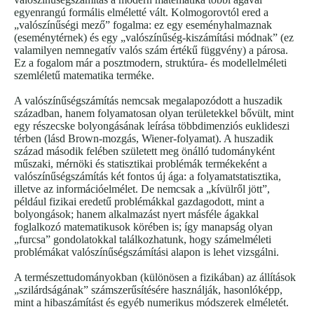
egyenrangú formális elméletté vált. Kolmogorovtól ered a
„valószínűségi mező” fogalma: ez egy eseményhalmaznak
(eseménytérnek) és egy „valószínűség-kiszámítási módnak” (ez
valamilyen nemnegatív valós szám értékű függvény) a párosa.
Ez a fogalom már a posztmodern, struktúra- és modellelméleti
szemléletű matematika terméke.
A valószínűségszámítás nemcsak megalapozódott a huszadik
században, hanem folyamatosan olyan területekkel bővült, mint
egy részecske bolyongásának leírása többdimenziós euklideszi
térben (lásd Brown-mozgás, Wiener-folyamat). A huszadik
század második felében született meg önálló tudományként
műszaki, mérnöki és statisztikai problémák termékeként a
valószínűségszámítás két fontos új ága: a folyamatstatisztika,
illetve az információelmélet. De nemcsak a „kívülről jött”,
például fizikai eredetű problémákkal gazdagodott, mint a
bolyongások; hanem alkalmazást nyert másféle ágakkal
foglalkozó matematikusok körében is; így manapság olyan
„furcsa” gondolatokkal találkozhatunk, hogy számelméleti
problémákat valószínűségszámítási alapon is lehet vizsgálni.
A természettudományokban (különösen a fizikában) az állítások
„szilárdságának” számszerűsítésére használják, hasonlóképp,
mint a hibaszámítást és egyéb numerikus módszerek elméletét.