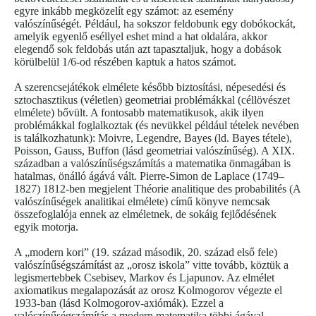
egyre inkább megközelít egy számot: az esemény
valószínűségét. Például, ha sokszor feldobunk egy dobókockát,
amelyik egyenlő eséllyel eshet mind a hat oldalára, akkor
elegendő sok feldobás után azt tapasztaljuk, hogy a dobások
körülbelül 1/6-od részében kaptuk a hatos számot.
A szerencsejátékok elmélete később biztosítási, népesedési és
sztochasztikus (véletlen) geometriai problémákkal (céllövészet
elmélete) bővült. A fontosabb matematikusok, akik ilyen
problémákkal foglalkoztak (és nevükkel például tételek nevében
is találkozhatunk): Moivre, Legendre, Bayes (ld. Bayes tétele),
Poisson, Gauss, Buffon (lásd geometriai valószínűség). A XIX.
században a valószínűségszámítás a matematika önmagában is
hatalmas, önálló ágává vált. Pierre-Simon de Laplace (1749–
1827) 1812-ben megjelent Théorie analitique des probabilités (A
valószínűségek analitikai elmélete) című könyve nemcsak
összefoglalója ennek az elméletnek, de sokáig fejlődésének
egyik motorja.
A „modern kori” (19. század második, 20. század első fele)
valószínűségszámítást az „orosz iskola” vitte tovább, köztük a
legismertebbek Csebisev, Markov és Ljapunov. Az elmélet
axiomatikus megalapozását az orosz Kolmogorov végezte el
1933-ban (lásd Kolmogorov-axiómák). Ezzel a
valószínűségszámítás a modern matematika többi ágával