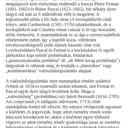
megalapozói közt elsősorban említendő a francia Pierre Fermat
(1601–1665) és Blaise Pascal (1623–1662), bár néhány ilyen
tárgyú mű már az ő működésük előtt is megjelent. A
legfontosabb példa a De ludo aleae (A kockajátékról) című
könyv, amit Cardanónak (1501–1576) tulajdonítanak, de a
kockajátékról már Claudius római császár is írt egy hosszabb,
tréfás értekezést. A matematikának ez az ága a szerencsejátékok
elméleteként indult, így a legtöbb korai, véletlenek
törvényszerűségeiről szóló műnek hasonló címe volt.
Levelezésükben Pascal és Fermat is a kockázáshoz és egyéb
játékokhoz kapcsolódó problémákat, feladatokat
(„pontosztozkodási probléma” ill. „de Méré lovag problémája”)
tárgyalnak és oldanak meg, és lerakják a „klasszikus” vagy
„kombinatorikus” valószínűségszámítás alapjait.
A valószínűségszámítás mint matematikai elmélet születési
évének az 1654-es esztendőt szokás tekinteni, ami Fermat és
Pascal egyik ilyen tárgyú levelének kelte. Maga a
„valószínűség” (probabilitas) szó Jakob Bernoulli (1654–1705)
Ars conjectandi (A találgatás művészete, 1713) című
munkájában fordul elő először. Ha sokszor elvégezzük ugyanazt
a kísérletet, és jegyezzük, hogy adott esemény ennek során
hányszor következett be, akkor a kísérletet egyre többször
végezve az adott esemény relatív gyakorisága (azaz az esemény
bekövetkezései számának és a kísérletek számának hányadosa)