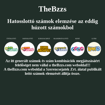
TheBzzs
Hatosslottó számok elemzése az eddig
húzott számokbol
ÖTÖSLOTTÓ
HATOSLOTTÓ
EUROJACKPOT
SKANDINÁVLOTTÓ
KENÓ
LUTRI
Az itt generált számok és szám kombinációk megjátszásáért
felelőséget nem vállal a theBzzs.com weboldal!!!
A theBzzs.com weboldal a Szerencsejatek Zrt. álatal publikált
lottó számok elemzését állítja össze.