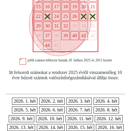
15
16
17
18
19
20
21
22
23
24
25
26
27
28
29
30
31
32
33
34
35
36
37
38
39
40
41
42
43
44
45
jelőlt számot többször húzták 20. hétben 2025 és 2015 között
Itt felsorolt számokat a rendszer 2025 évtől visszamenőleg 10
évre húzott számok valószínűségszámításával állítja össze.
2026. 1. hét
2026. 2. hét
2026. 3. hét
2026. 4. hét
2026. 5. hét
2026. 6. hét
2026. 7. hét
2026. 8. hét
2026. 9. hét
2026. 10. hét
2026. 11. hét
2026. 12. hét
2026. 13. hét
2026. 14. hét
2026. 15. hét
2026. 16. hét