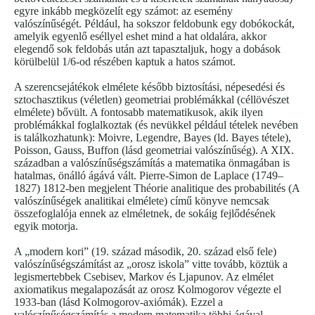
egyre inkább megközelít egy számot: az esemény
valószínűségét. Például, ha sokszor feldobunk egy dobókockát,
amelyik egyenlő eséllyel eshet mind a hat oldalára, akkor
elegendő sok feldobás után azt tapasztaljuk, hogy a dobások
körülbelül 1/6-od részében kaptuk a hatos számot.
A szerencsejátékok elmélete később biztosítási, népesedési és
sztochasztikus (véletlen) geometriai problémákkal (céllövészet
elmélete) bővült. A fontosabb matematikusok, akik ilyen
problémákkal foglalkoztak (és nevükkel például tételek nevében
is találkozhatunk): Moivre, Legendre, Bayes (ld. Bayes tétele),
Poisson, Gauss, Buffon (lásd geometriai valószínűség). A XIX.
században a valószínűségszámítás a matematika önmagában is
hatalmas, önálló ágává vált. Pierre-Simon de Laplace (1749–
1827) 1812-ben megjelent Théorie analitique des probabilités (A
valószínűségek analitikai elmélete) című könyve nemcsak
összefoglalója ennek az elméletnek, de sokáig fejlődésének
egyik motorja.
A „modern kori” (19. század második, 20. század első fele)
valószínűségszámítást az „orosz iskola” vitte tovább, köztük a
legismertebbek Csebisev, Markov és Ljapunov. Az elmélet
axiomatikus megalapozását az orosz Kolmogorov végezte el
1933-ban (lásd Kolmogorov-axiómák). Ezzel a
valószínűségszámítás a modern matematika többi ágával