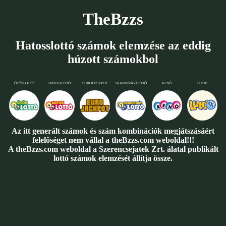
TheBzzs
Hatosslottó számok elemzése az eddig
húzott számokbol
ÖTÖSLOTTÓ
HATOSLOTTÓ
EUROJACKPOT
SKANDINÁVLOTTÓ
KENÓ
LUTRI
Az itt generált számok és szám kombinációk megjátszásáért
felelőséget nem vállal a theBzzs.com weboldal!!!
A theBzzs.com weboldal a Szerencsejatek Zrt. álatal publikált
lottó számok elemzését állítja össze.