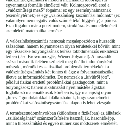
egyenrangú formális elméletté vált. Kolmogorovtól ered a
„valószínűségi mező” fogalma: ez egy eseményhalmaznak
(eseménytérnek) és egy „valószínűség-kiszámítási módnak” (ez
valamilyen nemnegatív valós szám értékű függvény) a párosa.
Ez a fogalom már a posztmodern, struktúra- és modellelméleti
szemléletű matematika terméke.
A valószínűségszámítás nemcsak megalapozódott a huszadik
században, hanem folyamatosan olyan területekkel bővült, mint
egy részecske bolyongásának leírása többdimenziós euklideszi
térben (lásd Brown-mozgás, Wiener-folyamat). A huszadik
század második felében született meg önálló tudományként
műszaki, mérnöki és statisztikai problémák termékeként a
valószínűségszámítás két fontos új ága: a folyamatstatisztika,
illetve az információelmélet. De nemcsak a „kívülről jött”,
például fizikai eredetű problémákkal gazdagodott, mint a
bolyongások; hanem alkalmazást nyert másféle ágakkal
foglalkozó matematikusok körében is; így manapság olyan
„furcsa” gondolatokkal találkozhatunk, hogy számelméleti
problémákat valószínűségszámítási alapon is lehet vizsgálni.
A természettudományokban (különösen a fizikában) az állítások
„szilárdságának” számszerűsítésére használják, hasonlóképp,
mint a hibaszámítást és egyéb numerikus módszerek elméletét.