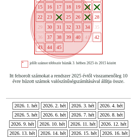
15
16
17
18
19
20
21
22
23
24
25
26
27
28
29
30
31
32
33
34
35
36
37
38
39
40
41
42
43
44
45
jelőlt számot többször húzták 3. hétben 2025 és 2015 között
Itt felsorolt számokat a rendszer 2025 évtől visszamenőleg 10
évre húzott számok valószínűségszámításával állítja össze.
2026. 1. hét
2026. 2. hét
2026. 3. hét
2026. 4. hét
2026. 5. hét
2026. 6. hét
2026. 7. hét
2026. 8. hét
2026. 9. hét
2026. 10. hét
2026. 11. hét
2026. 12. hét
2026. 13. hét
2026. 14. hét
2026. 15. hét
2026. 16. hét