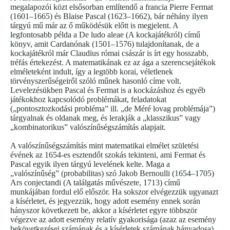
megalapozói közt elsősorban említendő a francia Pierre Fermat
(1601–1665) és Blaise Pascal (1623–1662), bár néhány ilyen
tárgyú mű már az ő működésük előtt is megjelent. A
legfontosabb példa a De ludo aleae (A kockajátékról) című
könyv, amit Cardanónak (1501–1576) tulajdonítanak, de a
kockajátékról már Claudius római császár is írt egy hosszabb,
tréfás értekezést. A matematikának ez az ága a szerencsejátékok
elméleteként indult, így a legtöbb korai, véletlenek
törvényszerűségeiről szóló műnek hasonló címe volt.
Levelezésükben Pascal és Fermat is a kockázáshoz és egyéb
játékokhoz kapcsolódó problémákat, feladatokat
(„pontosztozkodási probléma” ill. „de Méré lovag problémája”)
tárgyalnak és oldanak meg, és lerakják a „klasszikus” vagy
„kombinatorikus” valószínűségszámítás alapjait.
A valószínűségszámítás mint matematikai elmélet születési
évének az 1654-es esztendőt szokás tekinteni, ami Fermat és
Pascal egyik ilyen tárgyú levelének kelte. Maga a
„valószínűség” (probabilitas) szó Jakob Bernoulli (1654–1705)
Ars conjectandi (A találgatás művészete, 1713) című
munkájában fordul elő először. Ha sokszor elvégezzük ugyanazt
a kísérletet, és jegyezzük, hogy adott esemény ennek során
hányszor következett be, akkor a kísérletet egyre többször
végezve az adott esemény relatív gyakorisága (azaz az esemény
bekövetkezései számának és a kísérletek számának hányadosa)