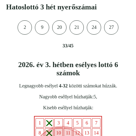
Hatoslottó 3 hét nyerőszámai
2
9
20
21
24
27
33/45
2026. év 3. hétben esélyes lottó 6
számok
Legnagyobb esélyel
4-32
közötti számokat húzzák.
Nagyobb eséllyel húzhatják:5,
Kisebb eséllyel húzhatják:
1
2
3
4
5
6
7
8
9
10
11
12
13
14