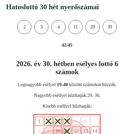
Hatoslottó 30 hét nyerőszámai
2
3
4
11
20
39
42/45
2026. év 30. hétben esélyes lottó 6
számok
Legnagyobb esélyel
19-40
közötti számokat húzzák.
Nagyobb eséllyel húzhatják:29, 36,
Kisebb eséllyel húzhatják:
1
2
3
4
5
6
7
8
9
10
11
12
13
14