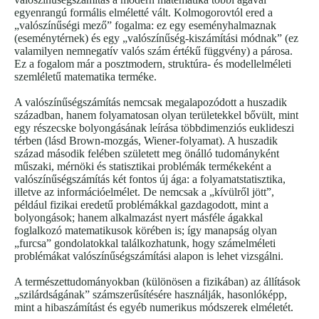
egyenrangú formális elméletté vált. Kolmogorovtól ered a
„valószínűségi mező” fogalma: ez egy eseményhalmaznak
(eseménytérnek) és egy „valószínűség-kiszámítási módnak” (ez
valamilyen nemnegatív valós szám értékű függvény) a párosa.
Ez a fogalom már a posztmodern, struktúra- és modellelméleti
szemléletű matematika terméke.
A valószínűségszámítás nemcsak megalapozódott a huszadik
században, hanem folyamatosan olyan területekkel bővült, mint
egy részecske bolyongásának leírása többdimenziós euklideszi
térben (lásd Brown-mozgás, Wiener-folyamat). A huszadik
század második felében született meg önálló tudományként
műszaki, mérnöki és statisztikai problémák termékeként a
valószínűségszámítás két fontos új ága: a folyamatstatisztika,
illetve az információelmélet. De nemcsak a „kívülről jött”,
például fizikai eredetű problémákkal gazdagodott, mint a
bolyongások; hanem alkalmazást nyert másféle ágakkal
foglalkozó matematikusok körében is; így manapság olyan
„furcsa” gondolatokkal találkozhatunk, hogy számelméleti
problémákat valószínűségszámítási alapon is lehet vizsgálni.
A természettudományokban (különösen a fizikában) az állítások
„szilárdságának” számszerűsítésére használják, hasonlóképp,
mint a hibaszámítást és egyéb numerikus módszerek elméletét.