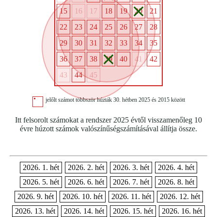
15
16
17
18
19
20
21
22
23
24
25
26
27
28
29
30
31
32
33
34
35
36
37
38
39
40
41
42
43
44
45
jelőlt számot többször húzták 30. hétben 2025 és 2015 között
Itt felsorolt számokat a rendszer 2025 évtől visszamenőleg 10
évre húzott számok valószínűségszámításával állítja össze.
2026. 1. hét
2026. 2. hét
2026. 3. hét
2026. 4. hét
2026. 5. hét
2026. 6. hét
2026. 7. hét
2026. 8. hét
2026. 9. hét
2026. 10. hét
2026. 11. hét
2026. 12. hét
2026. 13. hét
2026. 14. hét
2026. 15. hét
2026. 16. hét