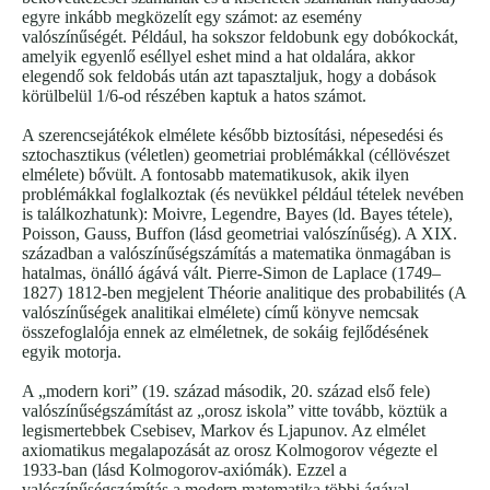
egyre inkább megközelít egy számot: az esemény
valószínűségét. Például, ha sokszor feldobunk egy dobókockát,
amelyik egyenlő eséllyel eshet mind a hat oldalára, akkor
elegendő sok feldobás után azt tapasztaljuk, hogy a dobások
körülbelül 1/6-od részében kaptuk a hatos számot.
A szerencsejátékok elmélete később biztosítási, népesedési és
sztochasztikus (véletlen) geometriai problémákkal (céllövészet
elmélete) bővült. A fontosabb matematikusok, akik ilyen
problémákkal foglalkoztak (és nevükkel például tételek nevében
is találkozhatunk): Moivre, Legendre, Bayes (ld. Bayes tétele),
Poisson, Gauss, Buffon (lásd geometriai valószínűség). A XIX.
században a valószínűségszámítás a matematika önmagában is
hatalmas, önálló ágává vált. Pierre-Simon de Laplace (1749–
1827) 1812-ben megjelent Théorie analitique des probabilités (A
valószínűségek analitikai elmélete) című könyve nemcsak
összefoglalója ennek az elméletnek, de sokáig fejlődésének
egyik motorja.
A „modern kori” (19. század második, 20. század első fele)
valószínűségszámítást az „orosz iskola” vitte tovább, köztük a
legismertebbek Csebisev, Markov és Ljapunov. Az elmélet
axiomatikus megalapozását az orosz Kolmogorov végezte el
1933-ban (lásd Kolmogorov-axiómák). Ezzel a
valószínűségszámítás a modern matematika többi ágával