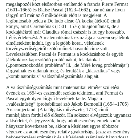
megalapozói közt elsősorban említendő a francia Pierre Fermat
(1601–1665) és Blaise Pascal (1623–1662), bár néhány ilyen
tárgyú mű már az ő működésük előtt is megjelent. A
legfontosabb példa a De ludo aleae (A kockajátékról) című
könyv, amit Cardanónak (1501–1576) tulajdonítanak, de a
kockajátékról már Claudius római császár is írt egy hosszabb,
tréfás értekezést. A matematikának ez az ága a szerencsejátékok
elméleteként indult, így a legtöbb korai, véletlenek
törvényszerűségeiről szóló műnek hasonló címe volt.
Levelezésükben Pascal és Fermat is a kockázáshoz és egyéb
játékokhoz kapcsolódó problémákat, feladatokat
(„pontosztozkodási probléma” ill. „de Méré lovag problémája”)
tárgyalnak és oldanak meg, és lerakják a „klasszikus” vagy
„kombinatorikus” valószínűségszámítás alapjait.
A valószínűségszámítás mint matematikai elmélet születési
évének az 1654-es esztendőt szokás tekinteni, ami Fermat és
Pascal egyik ilyen tárgyú levelének kelte. Maga a
„valószínűség” (probabilitas) szó Jakob Bernoulli (1654–1705)
Ars conjectandi (A találgatás művészete, 1713) című
munkájában fordul elő először. Ha sokszor elvégezzük ugyanazt
a kísérletet, és jegyezzük, hogy adott esemény ennek során
hányszor következett be, akkor a kísérletet egyre többször
végezve az adott esemény relatív gyakorisága (azaz az esemény
bekövetkezései számának és a kísérletek számának hányadosa)