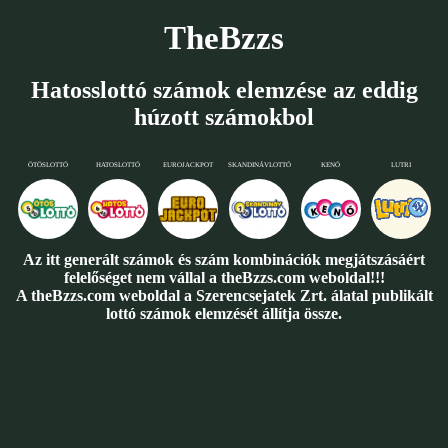
TheBzzs
Hatosslottó számok elemzése az eddig
húzott számokbol
ÖTÖSLOTTÓ
HATOSLOTTÓ
EUROJACKPOT
SKANDINÁVLOTTÓ
KENÓ
LUTRI
Az itt generált számok és szám kombinációk megjátszásáért
felelőséget nem vállal a theBzzs.com weboldal!!!
A theBzzs.com weboldal a Szerencsejatek Zrt. álatal publikált
lottó számok elemzését állítja össze.