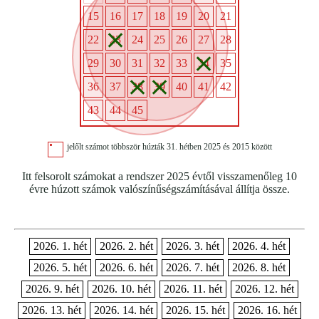
15
16
17
18
19
20
21
22
23
24
25
26
27
28
29
30
31
32
33
34
35
36
37
38
39
40
41
42
43
44
45
jelőlt számot többször húzták 31. hétben 2025 és 2015 között
Itt felsorolt számokat a rendszer 2025 évtől visszamenőleg 10
évre húzott számok valószínűségszámításával állítja össze.
2026. 1. hét
2026. 2. hét
2026. 3. hét
2026. 4. hét
2026. 5. hét
2026. 6. hét
2026. 7. hét
2026. 8. hét
2026. 9. hét
2026. 10. hét
2026. 11. hét
2026. 12. hét
2026. 13. hét
2026. 14. hét
2026. 15. hét
2026. 16. hét