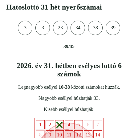
Hatoslottó 31 hét nyerőszámai
3
3
23
34
38
39
39/45
2026. év 31. hétben esélyes lottó 6
számok
Legnagyobb esélyel
10-38
közötti számokat húzzák.
Nagyobb eséllyel húzhatják:33,
Kisebb eséllyel húzhatják:
1
2
3
4
5
6
7
8
9
10
11
12
13
14