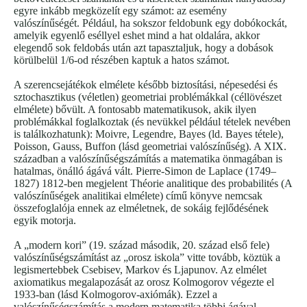
egyre inkább megközelít egy számot: az esemény
valószínűségét. Például, ha sokszor feldobunk egy dobókockát,
amelyik egyenlő eséllyel eshet mind a hat oldalára, akkor
elegendő sok feldobás után azt tapasztaljuk, hogy a dobások
körülbelül 1/6-od részében kaptuk a hatos számot.
A szerencsejátékok elmélete később biztosítási, népesedési és
sztochasztikus (véletlen) geometriai problémákkal (céllövészet
elmélete) bővült. A fontosabb matematikusok, akik ilyen
problémákkal foglalkoztak (és nevükkel például tételek nevében
is találkozhatunk): Moivre, Legendre, Bayes (ld. Bayes tétele),
Poisson, Gauss, Buffon (lásd geometriai valószínűség). A XIX.
században a valószínűségszámítás a matematika önmagában is
hatalmas, önálló ágává vált. Pierre-Simon de Laplace (1749–
1827) 1812-ben megjelent Théorie analitique des probabilités (A
valószínűségek analitikai elmélete) című könyve nemcsak
összefoglalója ennek az elméletnek, de sokáig fejlődésének
egyik motorja.
A „modern kori” (19. század második, 20. század első fele)
valószínűségszámítást az „orosz iskola” vitte tovább, köztük a
legismertebbek Csebisev, Markov és Ljapunov. Az elmélet
axiomatikus megalapozását az orosz Kolmogorov végezte el
1933-ban (lásd Kolmogorov-axiómák). Ezzel a
valószínűségszámítás a modern matematika többi ágával