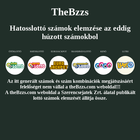
TheBzzs
Hatosslottó számok elemzése az eddig
húzott számokbol
ÖTÖSLOTTÓ
HATOSLOTTÓ
EUROJACKPOT
SKANDINÁVLOTTÓ
KENÓ
LUTRI
Az itt generált számok és szám kombinációk megjátszásáért
felelőséget nem vállal a theBzzs.com weboldal!!!
A theBzzs.com weboldal a Szerencsejatek Zrt. álatal publikált
lottó számok elemzését állítja össze.