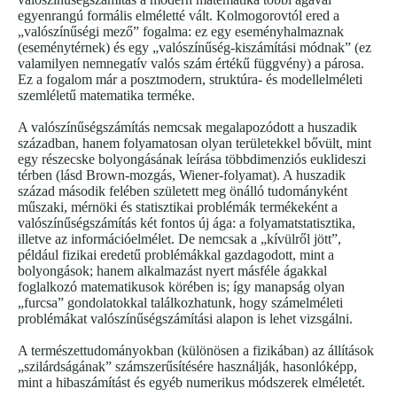
egyenrangú formális elméletté vált. Kolmogorovtól ered a
„valószínűségi mező” fogalma: ez egy eseményhalmaznak
(eseménytérnek) és egy „valószínűség-kiszámítási módnak” (ez
valamilyen nemnegatív valós szám értékű függvény) a párosa.
Ez a fogalom már a posztmodern, struktúra- és modellelméleti
szemléletű matematika terméke.
A valószínűségszámítás nemcsak megalapozódott a huszadik
században, hanem folyamatosan olyan területekkel bővült, mint
egy részecske bolyongásának leírása többdimenziós euklideszi
térben (lásd Brown-mozgás, Wiener-folyamat). A huszadik
század második felében született meg önálló tudományként
műszaki, mérnöki és statisztikai problémák termékeként a
valószínűségszámítás két fontos új ága: a folyamatstatisztika,
illetve az információelmélet. De nemcsak a „kívülről jött”,
például fizikai eredetű problémákkal gazdagodott, mint a
bolyongások; hanem alkalmazást nyert másféle ágakkal
foglalkozó matematikusok körében is; így manapság olyan
„furcsa” gondolatokkal találkozhatunk, hogy számelméleti
problémákat valószínűségszámítási alapon is lehet vizsgálni.
A természettudományokban (különösen a fizikában) az állítások
„szilárdságának” számszerűsítésére használják, hasonlóképp,
mint a hibaszámítást és egyéb numerikus módszerek elméletét.