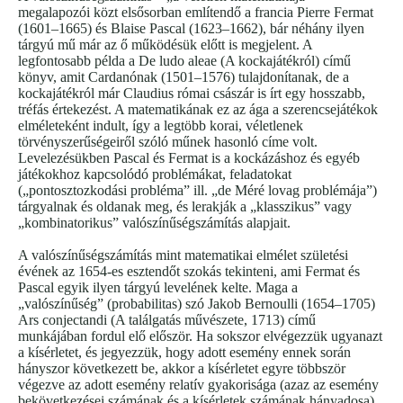
megalapozói közt elsősorban említendő a francia Pierre Fermat
(1601–1665) és Blaise Pascal (1623–1662), bár néhány ilyen
tárgyú mű már az ő működésük előtt is megjelent. A
legfontosabb példa a De ludo aleae (A kockajátékról) című
könyv, amit Cardanónak (1501–1576) tulajdonítanak, de a
kockajátékról már Claudius római császár is írt egy hosszabb,
tréfás értekezést. A matematikának ez az ága a szerencsejátékok
elméleteként indult, így a legtöbb korai, véletlenek
törvényszerűségeiről szóló műnek hasonló címe volt.
Levelezésükben Pascal és Fermat is a kockázáshoz és egyéb
játékokhoz kapcsolódó problémákat, feladatokat
(„pontosztozkodási probléma” ill. „de Méré lovag problémája”)
tárgyalnak és oldanak meg, és lerakják a „klasszikus” vagy
„kombinatorikus” valószínűségszámítás alapjait.
A valószínűségszámítás mint matematikai elmélet születési
évének az 1654-es esztendőt szokás tekinteni, ami Fermat és
Pascal egyik ilyen tárgyú levelének kelte. Maga a
„valószínűség” (probabilitas) szó Jakob Bernoulli (1654–1705)
Ars conjectandi (A találgatás művészete, 1713) című
munkájában fordul elő először. Ha sokszor elvégezzük ugyanazt
a kísérletet, és jegyezzük, hogy adott esemény ennek során
hányszor következett be, akkor a kísérletet egyre többször
végezve az adott esemény relatív gyakorisága (azaz az esemény
bekövetkezései számának és a kísérletek számának hányadosa)