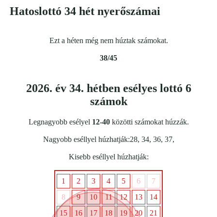
Hatoslottó 34 hét nyerőszámai
Ezt a héten még nem húztak számokat.
38/45
2026. év 34. hétben esélyes lottó 6
számok
Legnagyobb esélyel
12-40
közötti számokat húzzák.
Nagyobb eséllyel húzhatják:28, 34, 36, 37,
Kisebb eséllyel húzhatják:
1
2
3
4
5
6
7
8
9
10
11
12
13
14
15
16
17
18
19
20
21