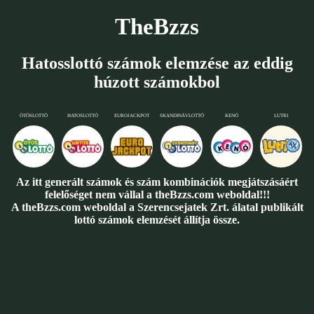
TheBzzs
Hatosslottó számok elemzése az eddig
húzott számokbol
ÖTÖSLOTTÓ
HATOSLOTTÓ
EUROJACKPOT
SKANDINÁVLOTTÓ
KENÓ
LUTRI
Az itt generált számok és szám kombinációk megjátszásáért
felelőséget nem vállal a theBzzs.com weboldal!!!
A theBzzs.com weboldal a Szerencsejatek Zrt. álatal publikált
lottó számok elemzését állítja össze.