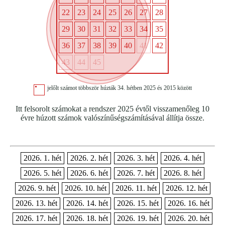
22
23
24
25
26
27
28
29
30
31
32
33
34
35
36
37
38
39
40
41
42
43
44
45
jelőlt számot többször húzták 34. hétben 2025 és 2015 között
Itt felsorolt számokat a rendszer 2025 évtől visszamenőleg 10
évre húzott számok valószínűségszámításával állítja össze.
2026. 1. hét
2026. 2. hét
2026. 3. hét
2026. 4. hét
2026. 5. hét
2026. 6. hét
2026. 7. hét
2026. 8. hét
2026. 9. hét
2026. 10. hét
2026. 11. hét
2026. 12. hét
2026. 13. hét
2026. 14. hét
2026. 15. hét
2026. 16. hét
2026. 17. hét
2026. 18. hét
2026. 19. hét
2026. 20. hét