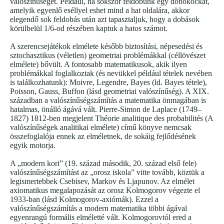
valószínűségét. Például, ha sokszor feldobunk egy dobókockát,
amelyik egyenlő eséllyel eshet mind a hat oldalára, akkor
elegendő sok feldobás után azt tapasztaljuk, hogy a dobások
körülbelül 1/6-od részében kaptuk a hatos számot.
A szerencsejátékok elmélete később biztosítási, népesedési és
sztochasztikus (véletlen) geometriai problémákkal (céllövészet
elmélete) bővült. A fontosabb matematikusok, akik ilyen
problémákkal foglalkoztak (és nevükkel például tételek nevében
is találkozhatunk): Moivre, Legendre, Bayes (ld. Bayes tétele),
Poisson, Gauss, Buffon (lásd geometriai valószínűség). A XIX.
században a valószínűségszámítás a matematika önmagában is
hatalmas, önálló ágává vált. Pierre-Simon de Laplace (1749–
1827) 1812-ben megjelent Théorie analitique des probabilités (A
valószínűségek analitikai elmélete) című könyve nemcsak
összefoglalója ennek az elméletnek, de sokáig fejlődésének
egyik motorja.
A „modern kori” (19. század második, 20. század első fele)
valószínűségszámítást az „orosz iskola” vitte tovább, köztük a
legismertebbek Csebisev, Markov és Ljapunov. Az elmélet
axiomatikus megalapozását az orosz Kolmogorov végezte el
1933-ban (lásd Kolmogorov-axiómák). Ezzel a
valószínűségszámítás a modern matematika többi ágával
egyenrangú formális elméletté vált. Kolmogorovtól ered a