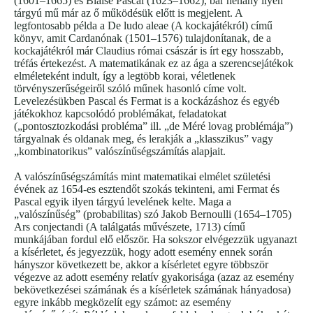
(1601–1665) és Blaise Pascal (1623–1662), bár néhány ilyen
tárgyú mű már az ő működésük előtt is megjelent. A
legfontosabb példa a De ludo aleae (A kockajátékról) című
könyv, amit Cardanónak (1501–1576) tulajdonítanak, de a
kockajátékról már Claudius római császár is írt egy hosszabb,
tréfás értekezést. A matematikának ez az ága a szerencsejátékok
elméleteként indult, így a legtöbb korai, véletlenek
törvényszerűségeiről szóló műnek hasonló címe volt.
Levelezésükben Pascal és Fermat is a kockázáshoz és egyéb
játékokhoz kapcsolódó problémákat, feladatokat
(„pontosztozkodási probléma” ill. „de Méré lovag problémája”)
tárgyalnak és oldanak meg, és lerakják a „klasszikus” vagy
„kombinatorikus” valószínűségszámítás alapjait.
A valószínűségszámítás mint matematikai elmélet születési
évének az 1654-es esztendőt szokás tekinteni, ami Fermat és
Pascal egyik ilyen tárgyú levelének kelte. Maga a
„valószínűség” (probabilitas) szó Jakob Bernoulli (1654–1705)
Ars conjectandi (A találgatás művészete, 1713) című
munkájában fordul elő először. Ha sokszor elvégezzük ugyanazt
a kísérletet, és jegyezzük, hogy adott esemény ennek során
hányszor következett be, akkor a kísérletet egyre többször
végezve az adott esemény relatív gyakorisága (azaz az esemény
bekövetkezései számának és a kísérletek számának hányadosa)
egyre inkább megközelít egy számot: az esemény