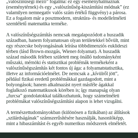
„valószínűségi mező” fogalma: ez egy eseményhalmaznak
(eseménytérnek) és egy „valószínűség-kiszámítási módnak” (ez
valamilyen nemnegatív valós szám értékű függvény) a párosa.
Ez a fogalom már a posztmodern, struktúra- és modellelméleti
szemléletű matematika terméke.
A valószínűségszámítás nemcsak megalapozódott a huszadik
században, hanem folyamatosan olyan területekkel bővült, mint
egy részecske bolyongásának leírása többdimenziós euklideszi
térben (lásd Brown-mozgás, Wiener-folyamat). A huszadik
század második felében született meg önálló tudományként
műszaki, mérnöki és statisztikai problémák termékeként a
valószínűségszámítás két fontos új ága: a folyamatstatisztika,
illetve az információelmélet. De nemcsak a „kívülről jött”,
például fizikai eredetű problémákkal gazdagodott, mint a
bolyongások; hanem alkalmazást nyert másféle ágakkal
foglalkozó matematikusok körében is; így manapság olyan
„furcsa” gondolatokkal találkozhatunk, hogy számelméleti
problémákat valószínűségszámítási alapon is lehet vizsgálni.
A természettudományokban (különösen a fizikában) az állítások
„szilárdságának” számszerűsítésére használják, hasonlóképp,
mint a hibaszámítást és egyéb numerikus módszerek elméletét.