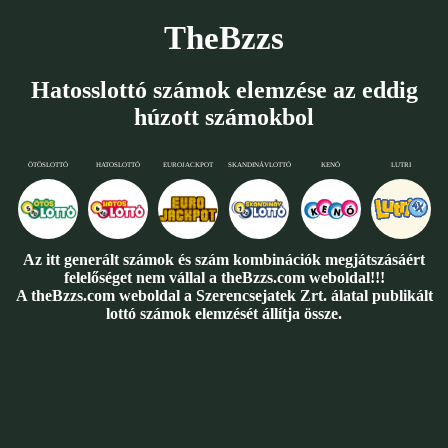
TheBzzs
Hatosslottó számok elemzése az eddig
húzott számokbol
ÖTÖSLOTTÓ
HATOSLOTTÓ
EUROJACKPOT
SKANDINÁVLOTTÓ
KENÓ
LUTRI
Az itt generált számok és szám kombinációk megjátszásáért
felelőséget nem vállal a theBzzs.com weboldal!!!
A theBzzs.com weboldal a Szerencsejatek Zrt. álatal publikált
lottó számok elemzését állítja össze.