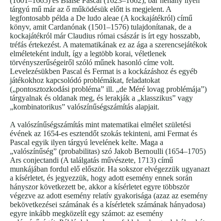
(1601–1665) és Blaise Pascal (1623–1662), bár néhány ilyen
tárgyú mű már az ő működésük előtt is megjelent. A
legfontosabb példa a De ludo aleae (A kockajátékról) című
könyv, amit Cardanónak (1501–1576) tulajdonítanak, de a
kockajátékról már Claudius római császár is írt egy hosszabb,
tréfás értekezést. A matematikának ez az ága a szerencsejátékok
elméleteként indult, így a legtöbb korai, véletlenek
törvényszerűségeiről szóló műnek hasonló címe volt.
Levelezésükben Pascal és Fermat is a kockázáshoz és egyéb
játékokhoz kapcsolódó problémákat, feladatokat
(„pontosztozkodási probléma” ill. „de Méré lovag problémája”)
tárgyalnak és oldanak meg, és lerakják a „klasszikus” vagy
„kombinatorikus” valószínűségszámítás alapjait.
A valószínűségszámítás mint matematikai elmélet születési
évének az 1654-es esztendőt szokás tekinteni, ami Fermat és
Pascal egyik ilyen tárgyú levelének kelte. Maga a
„valószínűség” (probabilitas) szó Jakob Bernoulli (1654–1705)
Ars conjectandi (A találgatás művészete, 1713) című
munkájában fordul elő először. Ha sokszor elvégezzük ugyanazt
a kísérletet, és jegyezzük, hogy adott esemény ennek során
hányszor következett be, akkor a kísérletet egyre többször
végezve az adott esemény relatív gyakorisága (azaz az esemény
bekövetkezései számának és a kísérletek számának hányadosa)
egyre inkább megközelít egy számot: az esemény