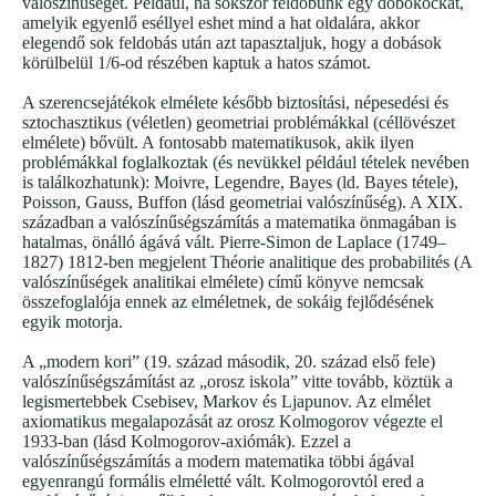
valószínűségét. Például, ha sokszor feldobunk egy dobókockát,
amelyik egyenlő eséllyel eshet mind a hat oldalára, akkor
elegendő sok feldobás után azt tapasztaljuk, hogy a dobások
körülbelül 1/6-od részében kaptuk a hatos számot.
A szerencsejátékok elmélete később biztosítási, népesedési és
sztochasztikus (véletlen) geometriai problémákkal (céllövészet
elmélete) bővült. A fontosabb matematikusok, akik ilyen
problémákkal foglalkoztak (és nevükkel például tételek nevében
is találkozhatunk): Moivre, Legendre, Bayes (ld. Bayes tétele),
Poisson, Gauss, Buffon (lásd geometriai valószínűség). A XIX.
században a valószínűségszámítás a matematika önmagában is
hatalmas, önálló ágává vált. Pierre-Simon de Laplace (1749–
1827) 1812-ben megjelent Théorie analitique des probabilités (A
valószínűségek analitikai elmélete) című könyve nemcsak
összefoglalója ennek az elméletnek, de sokáig fejlődésének
egyik motorja.
A „modern kori” (19. század második, 20. század első fele)
valószínűségszámítást az „orosz iskola” vitte tovább, köztük a
legismertebbek Csebisev, Markov és Ljapunov. Az elmélet
axiomatikus megalapozását az orosz Kolmogorov végezte el
1933-ban (lásd Kolmogorov-axiómák). Ezzel a
valószínűségszámítás a modern matematika többi ágával
egyenrangú formális elméletté vált. Kolmogorovtól ered a