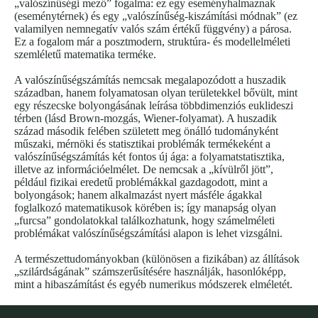
„valószínűségi mező” fogalma: ez egy eseményhalmaznak
(eseménytérnek) és egy „valószínűség-kiszámítási módnak” (ez
valamilyen nemnegatív valós szám értékű függvény) a párosa.
Ez a fogalom már a posztmodern, struktúra- és modellelméleti
szemléletű matematika terméke.
A valószínűségszámítás nemcsak megalapozódott a huszadik
században, hanem folyamatosan olyan területekkel bővült, mint
egy részecske bolyongásának leírása többdimenziós euklideszi
térben (lásd Brown-mozgás, Wiener-folyamat). A huszadik
század második felében született meg önálló tudományként
műszaki, mérnöki és statisztikai problémák termékeként a
valószínűségszámítás két fontos új ága: a folyamatstatisztika,
illetve az információelmélet. De nemcsak a „kívülről jött”,
például fizikai eredetű problémákkal gazdagodott, mint a
bolyongások; hanem alkalmazást nyert másféle ágakkal
foglalkozó matematikusok körében is; így manapság olyan
„furcsa” gondolatokkal találkozhatunk, hogy számelméleti
problémákat valószínűségszámítási alapon is lehet vizsgálni.
A természettudományokban (különösen a fizikában) az állítások
„szilárdságának” számszerűsítésére használják, hasonlóképp,
mint a hibaszámítást és egyéb numerikus módszerek elméletét.