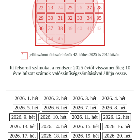
22
23
24
25
26
27
28
29
30
31
32
33
34
35
36
37
38
39
40
41
42
43
44
45
jelőlt számot többször húzták 42. hétben 2025 és 2015 között
Itt felsorolt számokat a rendszer 2025 évtől visszamenőleg 10
évre húzott számok valószínűségszámításával állítja össze.
2026. 1. hét
2026. 2. hét
2026. 3. hét
2026. 4. hét
2026. 5. hét
2026. 6. hét
2026. 7. hét
2026. 8. hét
2026. 9. hét
2026. 10. hét
2026. 11. hét
2026. 12. hét
2026. 13. hét
2026. 14. hét
2026. 15. hét
2026. 16. hét
2026. 17. hét
2026. 18. hét
2026. 19. hét
2026. 20. hét