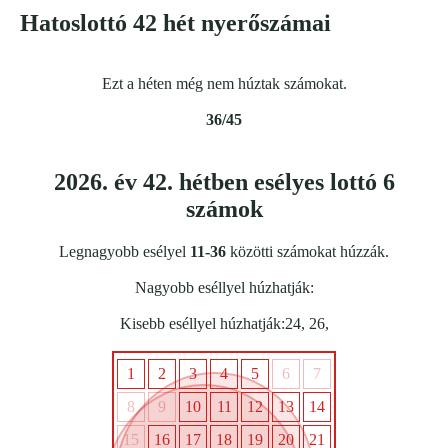
Hatoslottó 42 hét nyerőszámai
Ezt a héten még nem húztak számokat.
36/45
2026. év 42. hétben esélyes lottó 6
számok
Legnagyobb esélyel
11-36
közötti számokat húzzák.
Nagyobb eséllyel húzhatják:
Kisebb eséllyel húzhatják:
24
,
26
,
1
2
3
4
5
6
7
8
9
10
11
12
13
14
15
16
17
18
19
20
21