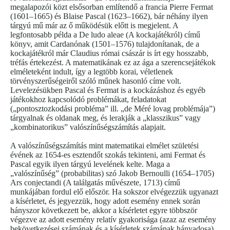
megalapozói közt elsősorban említendő a francia Pierre Fermat
(1601–1665) és Blaise Pascal (1623–1662), bár néhány ilyen
tárgyú mű már az ő működésük előtt is megjelent. A
legfontosabb példa a De ludo aleae (A kockajátékról) című
könyv, amit Cardanónak (1501–1576) tulajdonítanak, de a
kockajátékról már Claudius római császár is írt egy hosszabb,
tréfás értekezést. A matematikának ez az ága a szerencsejátékok
elméleteként indult, így a legtöbb korai, véletlenek
törvényszerűségeiről szóló műnek hasonló címe volt.
Levelezésükben Pascal és Fermat is a kockázáshoz és egyéb
játékokhoz kapcsolódó problémákat, feladatokat
(„pontosztozkodási probléma” ill. „de Méré lovag problémája”)
tárgyalnak és oldanak meg, és lerakják a „klasszikus” vagy
„kombinatorikus” valószínűségszámítás alapjait.
A valószínűségszámítás mint matematikai elmélet születési
évének az 1654-es esztendőt szokás tekinteni, ami Fermat és
Pascal egyik ilyen tárgyú levelének kelte. Maga a
„valószínűség” (probabilitas) szó Jakob Bernoulli (1654–1705)
Ars conjectandi (A találgatás művészete, 1713) című
munkájában fordul elő először. Ha sokszor elvégezzük ugyanazt
a kísérletet, és jegyezzük, hogy adott esemény ennek során
hányszor következett be, akkor a kísérletet egyre többször
végezve az adott esemény relatív gyakorisága (azaz az esemény
bekövetkezései számának és a kísérletek számának hányadosa)