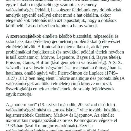
egyre inkább megközelít egy számot: az esemény
valószínűségét. Például, ha sokszor feldobunk egy dobókockát,
amelyik egyenlő eséllyel eshet mind a hat oldalára, akkor
elegendő sok feldobás után azt tapasztaljuk, hogy a dobások
körülbelül 1/6-od részében kaptuk a hatos számot.
A szerencsejátékok elmélete később biztosítási, népesedési és
sztochasztikus (véletlen) geometriai problémákkal (céllövészet
elmélete) bővült. A fontosabb matematikusok, akik ilyen
problémákkal foglalkoztak (és nevükkel például tételek nevében
is találkozhatunk): Moivre, Legendre, Bayes (ld. Bayes tétele),
Poisson, Gauss, Buffon (lásd geometriai valószínűség). A XIX.
században a valószínűségszámítás a matematika önmagában is
hatalmas, önálló ágává vált. Pierre-Simon de Laplace (1749–
1827) 1812-ben megjelent Théorie analitique des probabilités (A
valószínűségek analitikai elmélete) című könyve nemcsak
összefoglalója ennek az elméletnek, de sokáig fejlődésének
egyik motorja.
A „modern kori” (19. század második, 20. század első fele)
valószínűségszámítást az „orosz iskola” vitte tovább, köztük a
legismertebbek Csebisev, Markov és Ljapunov. Az elmélet
axiomatikus megalapozását az orosz Kolmogorov végezte el
1933-ban (lásd Kolmogorov-axiómák). Ezzel a
valószínűségszámítás a modern matematika többi ágával