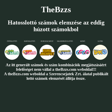
TheBzzs
Hatosslottó számok elemzése az eddig
húzott számokbol
ÖTÖSLOTTÓ
HATOSLOTTÓ
EUROJACKPOT
SKANDINÁVLOTTÓ
KENÓ
LUTRI
Az itt generált számok és szám kombinációk megjátszásáért
felelőséget nem vállal a theBzzs.com weboldal!!!
A theBzzs.com weboldal a Szerencsejatek Zrt. álatal publikált
lottó számok elemzését állítja össze.