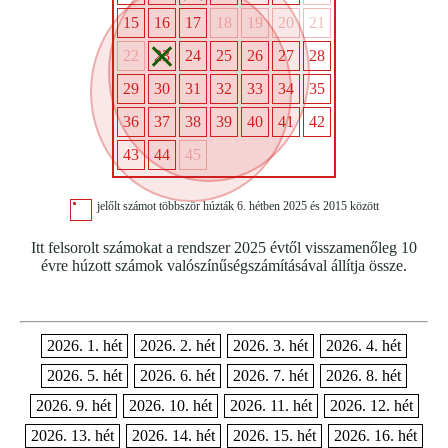
15
16
17
18
19
20
21
22
23
24
25
26
27
28
29
30
31
32
33
34
35
36
37
38
39
40
41
42
43
44
45
jelőlt számot többször húzták 6. hétben 2025 és 2015 között
Itt felsorolt számokat a rendszer 2025 évtől visszamenőleg 10
évre húzott számok valószínűségszámításával állítja össze.
2026. 1. hét
2026. 2. hét
2026. 3. hét
2026. 4. hét
2026. 5. hét
2026. 6. hét
2026. 7. hét
2026. 8. hét
2026. 9. hét
2026. 10. hét
2026. 11. hét
2026. 12. hét
2026. 13. hét
2026. 14. hét
2026. 15. hét
2026. 16. hét