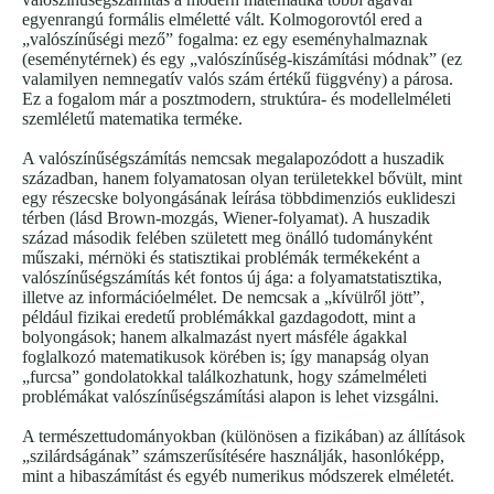
egyenrangú formális elméletté vált. Kolmogorovtól ered a
„valószínűségi mező” fogalma: ez egy eseményhalmaznak
(eseménytérnek) és egy „valószínűség-kiszámítási módnak” (ez
valamilyen nemnegatív valós szám értékű függvény) a párosa.
Ez a fogalom már a posztmodern, struktúra- és modellelméleti
szemléletű matematika terméke.
A valószínűségszámítás nemcsak megalapozódott a huszadik
században, hanem folyamatosan olyan területekkel bővült, mint
egy részecske bolyongásának leírása többdimenziós euklideszi
térben (lásd Brown-mozgás, Wiener-folyamat). A huszadik
század második felében született meg önálló tudományként
műszaki, mérnöki és statisztikai problémák termékeként a
valószínűségszámítás két fontos új ága: a folyamatstatisztika,
illetve az információelmélet. De nemcsak a „kívülről jött”,
például fizikai eredetű problémákkal gazdagodott, mint a
bolyongások; hanem alkalmazást nyert másféle ágakkal
foglalkozó matematikusok körében is; így manapság olyan
„furcsa” gondolatokkal találkozhatunk, hogy számelméleti
problémákat valószínűségszámítási alapon is lehet vizsgálni.
A természettudományokban (különösen a fizikában) az állítások
„szilárdságának” számszerűsítésére használják, hasonlóképp,
mint a hibaszámítást és egyéb numerikus módszerek elméletét.