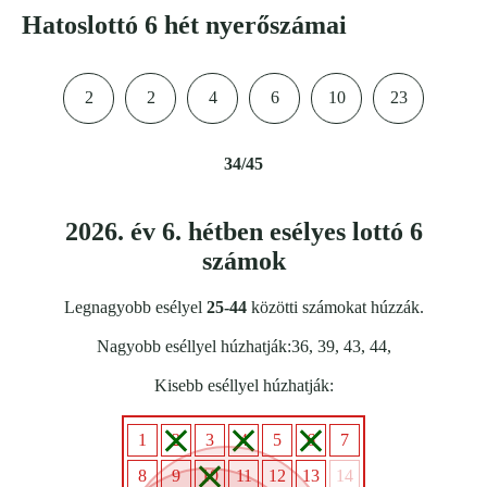
Hatoslottó 6 hét nyerőszámai
2
2
4
6
10
23
34/45
2026. év 6. hétben esélyes lottó 6
számok
Legnagyobb esélyel
25-44
közötti számokat húzzák.
Nagyobb eséllyel húzhatják:36, 39, 43, 44,
Kisebb eséllyel húzhatják:
1
2
3
4
5
6
7
8
9
10
11
12
13
14