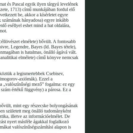
mat és Pascal egyik ilyen tárgyú levelének
szete, 1713) című munkájában fordul elő
tkezett be, akkor a kísérletet egyre
ek számának hányadosa) egyre inkább
ő eséllyel eshet mind a hat oldalára,
mot.
céllövészet elmélete) bővült. A fontosabb
ivre, Legendre, Bayes (ld. Bayes tétele),
nmagában is hatalmas, önálló ágává vált.
 analitikai elmélete) című könyve nemcsak
 köztük a legismertebbek Csebisev,
olmogorov-axiómák). Ezzel a
 a „valószínűségi mező” fogalma: ez egy
szám értékű függvény) a párosa. Ez a
bővült, mint egy részecske bolyongásának
ben született meg önálló tudományként
tika, illetve az információelmélet. De
zást nyert másféle ágakkal foglalkozó
mákat valószínűségszámítási alapon is