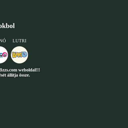
okbol
NÓ
LUTRI
eBzzs.com weboldal!!!
t állítja össze.