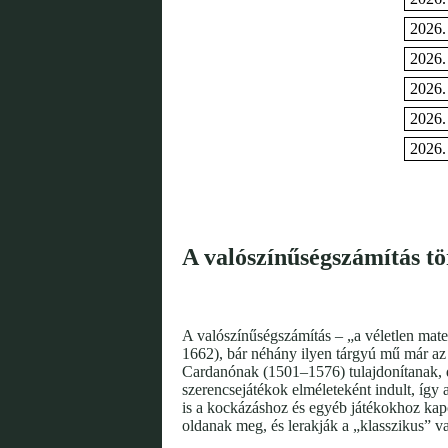
2026.
2026.
2026.
2026.
2026.
A valószínűségszámítás tö
A valószínűségszámítás – „a véletlen mat
1662), bár néhány ilyen tárgyú mű már az 
Cardanónak (1501–1576) tulajdonítanak, de
szerencsejátékok elméleteként indult, így
is a kockázáshoz és egyéb játékokhoz kap
oldanak meg, és lerakják a „klasszikus” v