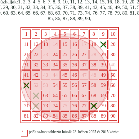
úzhatják:1, 2, 3, 4, 5, 6, 7, 8, 9, 10, 11, 12, 13, 14, 15, 16, 18, 19, 20, 
, 29, 30, 31, 32, 33, 34, 35, 36, 37, 38, 39, 41, 42, 45, 46, 49, 50, 51, 
, 60, 63, 64, 65, 66, 67, 68, 69, 70, 71, 73, 74, 76, 77, 78, 79, 80, 81, 
85, 86, 87, 88, 89, 90,
1
2
3
4
5
6
7
8
9
10
11
12
13
14
15
16
17
18
19
20
21
22
23
24
25
26
27
28
29
30
31
32
33
34
35
36
37
38
39
40
41
42
43
44
45
46
47
48
49
50
51
52
53
54
55
56
57
58
59
60
61
62
63
64
65
66
67
68
69
70
71
72
73
74
75
76
77
78
79
80
81
82
83
84
85
86
87
88
89
90
jelőlt számot többször húzták 23. hétben 2025 és 2015 között