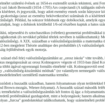
lmélet születési évének az 1654-es esztendőt szokás tekinteni, ami Fer
s) szó Jakob Bernoulli (1654–1705) Ars conjectandi (A találgatás művé
 kísérletet, és jegyezzük, hogy adott esemény ennek során hányszor köve
v gyakorisága (azaz az esemény bekövetkezései számának és a kísérlet
nűségét. Például, ha sokszor feldobunk egy dobókockát, amelyik egyenl
sztaljuk, hogy a dobások körülbelül 1/6-od részében kaptuk a hatos szá
tási, népesedési és sztochasztikus (véletlen) geometriai problémákkal (
glalkoztak (és nevükkel például tételek nevében is találkozhatunk): Mo
valószínűség). A XIX. században a valószínűségszámítás a matematika ö
-ben megjelent Théorie analitique des probabilités (A valószínűségek
káig fejlődésének egyik motorja.
század első fele) valószínűségszámítást az „orosz iskola” vitte tovább,
kus megalapozását az orosz Kolmogorov végezte el 1933-ban (lásd K
 többi ágával egyenrangú formális elméletté vált. Kolmogorovtól ered
 „valószínűség-kiszámítási módnak” (ez valamilyen nemnegatív valós 
 modellelméleti szemléletű matematika terméke.
zódott a huszadik században, hanem folyamatosan olyan területekkel 
(lásd Brown-mozgás, Wiener-folyamat). A huszadik század második felé
 termékeként a valószínűségszámítás két fontos új ága: a folyamatstatisz
i eredetű problémákkal gazdagodott, mint a bolyongások; hanem alkalma
lyan „furcsa” gondolatokkal találkozhatunk, hogy számelméleti problé