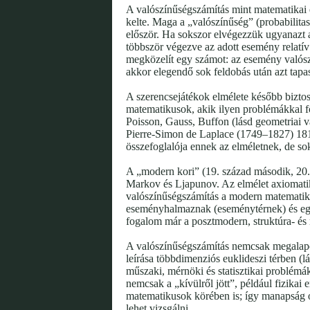
A valószínűségszámítás mint matematikai e
kelte. Maga a „valószínűség” (probabilita
először. Ha sokszor elvégezzük ugyanazt a
többször végezve az adott esemény relatí
megközelít egy számot: az esemény valószí
akkor elegendő sok feldobás után azt tapa
A szerencsejátékok elmélete később biztosí
matematikusok, akik ilyen problémákkal fo
Poisson, Gauss, Buffon (lásd geometriai 
Pierre-Simon de Laplace (1749–1827) 1812
összefoglalója ennek az elméletnek, de so
A „modern kori” (19. század második, 20. 
Markov és Ljapunov. Az elmélet axiomati
valószínűségszámítás a modern matematika
eseményhalmaznak (eseménytérnek) és egy
fogalom már a posztmodern, struktúra- és
A valószínűségszámítás nemcsak megalapo
leírása többdimenziós euklideszi térben 
műszaki, mérnöki és statisztikai problémák
nemcsak a „kívülről jött”, például fizika
matematikusok körében is; így manapság o
lehet vizsgálni.