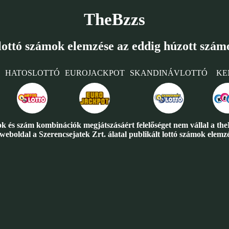
TheBzzs
lottó számok elemzése az eddig húzott szám
HATOSLOTTÓ
EUROJACKPOT
SKANDINÁVLOTTÓ
KE
ok és szám kombinációk megjátszásáért felelőséget nem vállal a th
eboldal a Szerencsejatek Zrt. álatal publikált lottó számok elemzésé