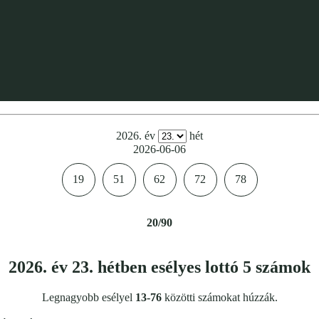
2026. év
hét
2026-06-06
19
51
62
72
78
20/90
2026. év 23. hétben esélyes lottó 5 számok
Legnagyobb esélyel
13-76
közötti számokat húzzák.