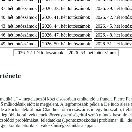
 37. hét lottószámok
2026. 38. hét lottószámok
2026. 39. hét lottó
 40. hét lottószámok
2026. 41. hét lottószámok
2026. 42. hét lottó
 43. hét lottószámok
2026. 44. hét lottószámok
2026. 45. hét lottó
 46. hét lottószámok
2026. 47. hét lottószámok
2026. 48. hét lottó
 49. hét lottószámok
2026. 50. hét lottószámok
2026. 51. hét lottó
2026. 52. hét lottószámok
2026. 53. hét lottószámok
rténete
ematikája” – megalapozói közt elsősorban említendő a francia Pierre F
ő működésük előtt is megjelent. A legfontosabb példa a De ludo aleae 
 a kockajátékról már Claudius római császár is írt egy hosszabb, tréfá
 a legtöbb korai, véletlenek törvényszerűségeiről szóló műnek hasonló 
csolódó problémákat, feladatokat („pontosztozkodási probléma” ill. „d
agy „kombinatorikus” valószínűségszámítás alapjait.