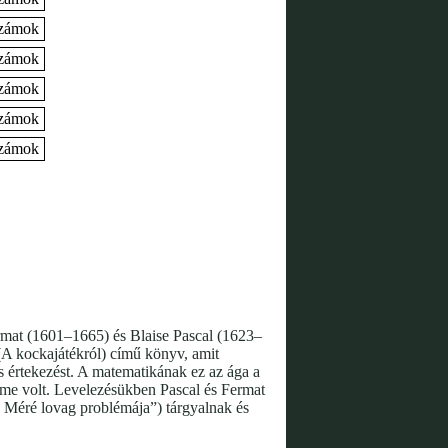
számok
számok
számok
számok
számok
ermat (1601–1665) és Blaise Pascal (1623–
(A kockajátékról) című könyv, amit
s értekezést. A matematikának ez az ága a
címe volt. Levelezésükben Pascal és Fermat
e Méré lovag problémája”) tárgyalnak és