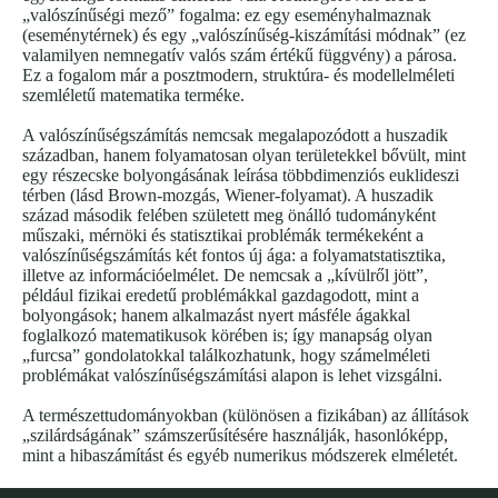
„valószínűségi mező” fogalma: ez egy eseményhalmaznak
(eseménytérnek) és egy „valószínűség-kiszámítási módnak” (ez
valamilyen nemnegatív valós szám értékű függvény) a párosa.
Ez a fogalom már a posztmodern, struktúra- és modellelméleti
szemléletű matematika terméke.
A valószínűségszámítás nemcsak megalapozódott a huszadik
században, hanem folyamatosan olyan területekkel bővült, mint
egy részecske bolyongásának leírása többdimenziós euklideszi
térben (lásd Brown-mozgás, Wiener-folyamat). A huszadik
század második felében született meg önálló tudományként
műszaki, mérnöki és statisztikai problémák termékeként a
valószínűségszámítás két fontos új ága: a folyamatstatisztika,
illetve az információelmélet. De nemcsak a „kívülről jött”,
például fizikai eredetű problémákkal gazdagodott, mint a
bolyongások; hanem alkalmazást nyert másféle ágakkal
foglalkozó matematikusok körében is; így manapság olyan
„furcsa” gondolatokkal találkozhatunk, hogy számelméleti
problémákat valószínűségszámítási alapon is lehet vizsgálni.
A természettudományokban (különösen a fizikában) az állítások
„szilárdságának” számszerűsítésére használják, hasonlóképp,
mint a hibaszámítást és egyéb numerikus módszerek elméletét.