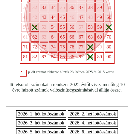
31
32
33
34
35
36
37
38
39
40
41
42
43
44
45
46
47
48
49
50
51
52
53
54
55
56
57
58
59
60
61
62
63
64
65
66
67
68
69
70
71
72
73
74
75
76
77
78
79
80
81
82
83
84
85
86
87
88
89
90
jelőlt számot többször húzták 28. hétben 2025 és 2015 között
Itt felsorolt számokat a rendszer 2025 évtől visszamenőleg 10
évre húzott számok valószínűségszámításával állítja össze.
2026. 1. hét lottószámok
2026. 2. hét lottószámok
2026. 3. hét lottószámok
2026. 4. hét lottószámok
2026. 5. hét lottószámok
2026. 6. hét lottószámok