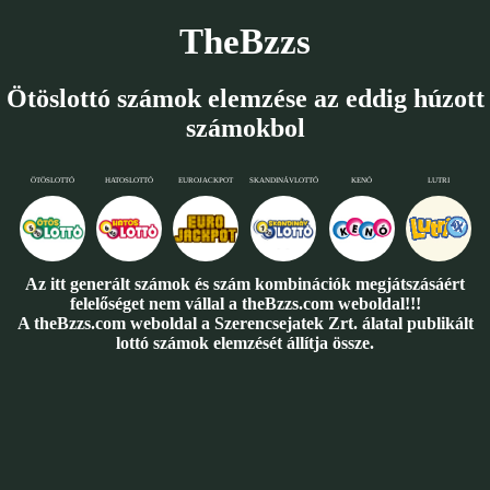
TheBzzs
Ötöslottó számok elemzése az eddig húzott
számokbol
ÖTÖSLOTTÓ
HATOSLOTTÓ
EUROJACKPOT
SKANDINÁVLOTTÓ
KENÓ
LUTRI
Az itt generált számok és szám kombinációk megjátszásáért
felelőséget nem vállal a theBzzs.com weboldal!!!
A theBzzs.com weboldal a Szerencsejatek Zrt. álatal publikált
lottó számok elemzését állítja össze.