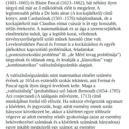
(1601–1665) és Blaise Pascal (1623–1662), bár néhány ilyen
tárgyú mű már az ő működésük előtt is megjelent. A
legfontosabb példa a De ludo aleae (A kockajátékról) című
könyv, amit Cardanónak (1501–1576) tulajdonítanak, de a
kockajátékról már Claudius római császár is írt egy hosszabb,
tréfás értekezést. A matematikának ez az ága a szerencsejátékok
elméleteként indult, így a legtöbb korai, véletlenek
törvényszerűségeiről szóló műnek hasonló címe volt.
Levelezésükben Pascal és Fermat is a kockázáshoz és egyéb
játékokhoz kapcsolódó problémákat, feladatokat
(„pontosztozkodási probléma” ill. „de Méré lovag problémája”)
tárgyalnak és oldanak meg, és lerakják a „klasszikus” vagy
„kombinatorikus” valószínűségszámítás alapjait.
A valószínűségszámítás mint matematikai elmélet születési
évének az 1654-es esztendőt szokás tekinteni, ami Fermat és
Pascal egyik ilyen tárgyú levelének kelte. Maga a
„valószínűség” (probabilitas) szó Jakob Bernoulli (1654–1705)
Ars conjectandi (A találgatás művészete, 1713) című
munkájában fordul elő először. Ha sokszor elvégezzük ugyanazt
a kísérletet, és jegyezzük, hogy adott esemény ennek során
hányszor következett be, akkor a kísérletet egyre többször
végezve az adott esemény relatív gyakorisága (azaz az esemény
bekövetkezései számának és a kísérletek számának hányadosa)
egyre inkább megközelít egy számot: az esemény