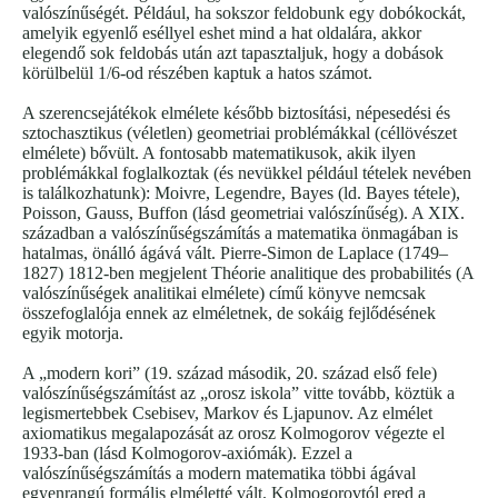
valószínűségét. Például, ha sokszor feldobunk egy dobókockát,
amelyik egyenlő eséllyel eshet mind a hat oldalára, akkor
elegendő sok feldobás után azt tapasztaljuk, hogy a dobások
körülbelül 1/6-od részében kaptuk a hatos számot.
A szerencsejátékok elmélete később biztosítási, népesedési és
sztochasztikus (véletlen) geometriai problémákkal (céllövészet
elmélete) bővült. A fontosabb matematikusok, akik ilyen
problémákkal foglalkoztak (és nevükkel például tételek nevében
is találkozhatunk): Moivre, Legendre, Bayes (ld. Bayes tétele),
Poisson, Gauss, Buffon (lásd geometriai valószínűség). A XIX.
században a valószínűségszámítás a matematika önmagában is
hatalmas, önálló ágává vált. Pierre-Simon de Laplace (1749–
1827) 1812-ben megjelent Théorie analitique des probabilités (A
valószínűségek analitikai elmélete) című könyve nemcsak
összefoglalója ennek az elméletnek, de sokáig fejlődésének
egyik motorja.
A „modern kori” (19. század második, 20. század első fele)
valószínűségszámítást az „orosz iskola” vitte tovább, köztük a
legismertebbek Csebisev, Markov és Ljapunov. Az elmélet
axiomatikus megalapozását az orosz Kolmogorov végezte el
1933-ban (lásd Kolmogorov-axiómák). Ezzel a
valószínűségszámítás a modern matematika többi ágával
egyenrangú formális elméletté vált. Kolmogorovtól ered a