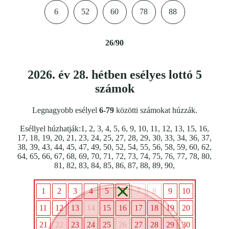
6
52
60
78
88
26/90
2026. év 28. hétben esélyes lottó 5
számok
Legnagyobb esélyel
6-79
közötti számokat húzzák.
Eséllyel húzhatják:1, 2, 3, 4, 5, 6, 9, 10, 11, 12, 13, 15, 16,
17, 18, 19, 20, 21, 23, 24, 25, 27, 28, 29, 30, 33, 34, 36, 37,
38, 39, 43, 44, 45, 47, 49, 50, 52, 54, 55, 56, 58, 59, 60, 62,
64, 65, 66, 67, 68, 69, 70, 71, 72, 73, 74, 75, 76, 77, 78, 80,
81, 82, 83, 84, 85, 86, 87, 88, 89, 90,
1
2
3
4
5
6
7
8
9
10
11
12
13
14
15
16
17
18
19
20
21
22
23
24
25
26
27
28
29
30