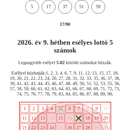
5
17
37
51
59
17/90
2026. év 9. hétben esélyes lottó 5
számok
Legnagyobb esélyel
5-82
közötti számokat húzzák.
Eséllyel húzhatják:1, 2, 3, 4, 6, 7, 9, 11, 12, 13, 15, 17, 18,
19, 20, 21, 22, 23, 24, 26, 27, 28, 31, 32, 33, 35, 36, 37, 38,
39, 41, 42, 43, 44, 45, 46, 47, 48, 49, 50, 51, 52, 53, 55, 56,
57, 58, 59, 60, 61, 62, 63, 64, 65, 66, 67, 68, 69, 71, 72, 73,
74, 75, 76, 77, 78, 79, 83, 84, 85, 86, 87, 88, 89, 90,
1
2
3
4
5
6
7
8
9
10
11
12
13
14
15
16
17
18
19
20
21
22
23
24
25
26
27
28
29
30