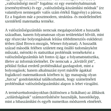
„valószínűségi mező” fogalma: ez egy eseményhalmaznak
(eseménytérnek) és egy „valószínűség-kiszámítási módnak” (ez
valamilyen nemnegatív valós szám értékű függvény) a párosa.
Ez a fogalom már a posztmodern, struktúra- és modellelméleti
szemléletű matematika terméke.
A valószínűségszámítás nemcsak megalapozódott a huszadik
században, hanem folyamatosan olyan területekkel bővült, mint
egy részecske bolyongásának leírása többdimenziós euklideszi
térben (lásd Brown-mozgás, Wiener-folyamat). A huszadik
század második felében született meg önálló tudományként
műszaki, mérnöki és statisztikai problémák termékeként a
valószínűségszámítás két fontos új ága: a folyamatstatisztika,
illetve az információelmélet. De nemcsak a „kívülről jött”,
például fizikai eredetű problémákkal gazdagodott, mint a
bolyongások; hanem alkalmazást nyert másféle ágakkal
foglalkozó matematikusok körében is; így manapság olyan
„furcsa” gondolatokkal találkozhatunk, hogy számelméleti
problémákat valószínűségszámítási alapon is lehet vizsgálni.
A természettudományokban (különösen a fizikában) az állítások
„szilárdságának” számszerűsítésére használják, hasonlóképp,
mint a hibaszámítást és egyéb numerikus módszerek elméletét.