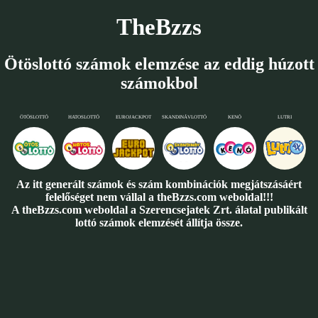
TheBzzs
Ötöslottó számok elemzése az eddig húzott
számokbol
ÖTÖSLOTTÓ
HATOSLOTTÓ
EUROJACKPOT
SKANDINÁVLOTTÓ
KENÓ
LUTRI
Az itt generált számok és szám kombinációk megjátszásáért
felelőséget nem vállal a theBzzs.com weboldal!!!
A theBzzs.com weboldal a Szerencsejatek Zrt. álatal publikált
lottó számok elemzését állítja össze.