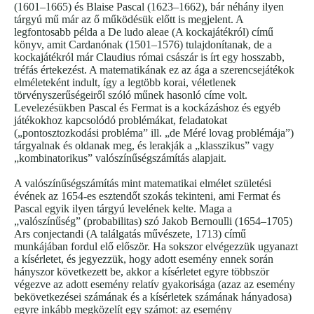
(1601–1665) és Blaise Pascal (1623–1662), bár néhány ilyen
tárgyú mű már az ő működésük előtt is megjelent. A
legfontosabb példa a De ludo aleae (A kockajátékról) című
könyv, amit Cardanónak (1501–1576) tulajdonítanak, de a
kockajátékról már Claudius római császár is írt egy hosszabb,
tréfás értekezést. A matematikának ez az ága a szerencsejátékok
elméleteként indult, így a legtöbb korai, véletlenek
törvényszerűségeiről szóló műnek hasonló címe volt.
Levelezésükben Pascal és Fermat is a kockázáshoz és egyéb
játékokhoz kapcsolódó problémákat, feladatokat
(„pontosztozkodási probléma” ill. „de Méré lovag problémája”)
tárgyalnak és oldanak meg, és lerakják a „klasszikus” vagy
„kombinatorikus” valószínűségszámítás alapjait.
A valószínűségszámítás mint matematikai elmélet születési
évének az 1654-es esztendőt szokás tekinteni, ami Fermat és
Pascal egyik ilyen tárgyú levelének kelte. Maga a
„valószínűség” (probabilitas) szó Jakob Bernoulli (1654–1705)
Ars conjectandi (A találgatás művészete, 1713) című
munkájában fordul elő először. Ha sokszor elvégezzük ugyanazt
a kísérletet, és jegyezzük, hogy adott esemény ennek során
hányszor következett be, akkor a kísérletet egyre többször
végezve az adott esemény relatív gyakorisága (azaz az esemény
bekövetkezései számának és a kísérletek számának hányadosa)
egyre inkább megközelít egy számot: az esemény