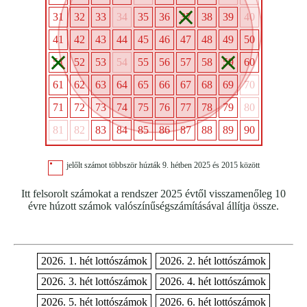
31
32
33
34
35
36
37
38
39
40
41
42
43
44
45
46
47
48
49
50
51
52
53
54
55
56
57
58
59
60
61
62
63
64
65
66
67
68
69
70
71
72
73
74
75
76
77
78
79
80
81
82
83
84
85
86
87
88
89
90
jelőlt számot többször húzták 9. hétben 2025 és 2015 között
Itt felsorolt számokat a rendszer 2025 évtől visszamenőleg 10
évre húzott számok valószínűségszámításával állítja össze.
2026. 1. hét lottószámok
2026. 2. hét lottószámok
2026. 3. hét lottószámok
2026. 4. hét lottószámok
2026. 5. hét lottószámok
2026. 6. hét lottószámok